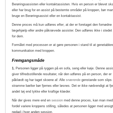
Berøringsassisten eller kontaktassisten. Hvis en person er blevet sk
eller har brug for en assist på bestemte områder på kroppen, bør ma
bruge en Berøringsassist eller en kontaktassist.
Denne proces må kun udføres
efter
, at der er foretaget den fornødne
lægehjælp eller andre påkrævede assister. Den udføres ikke i stedet
for dem.
Formålet med processen er at gøre personen i stand til at genetabler
kommunikation med kroppen.
Fremgangsmåde
1.
Personen ligger på ryggen på en sofa, seng eller køje. Denne assi
giver tilfredsstillende resultater, når den udføres på en person, der er
påklædt og har taget skoene af. Alle
snærende
genstande som slips e
stramme bælter bør fjernes eller løsnes. Det er ikke nødvendigt at fj
andet tøj end tykke eller kraftige klæder.
Når der gives mere end en
session
med denne proces, kan man med
fordel variere kroppens stilling, således at personen ligger med ansigt
nedad i hver anden session.