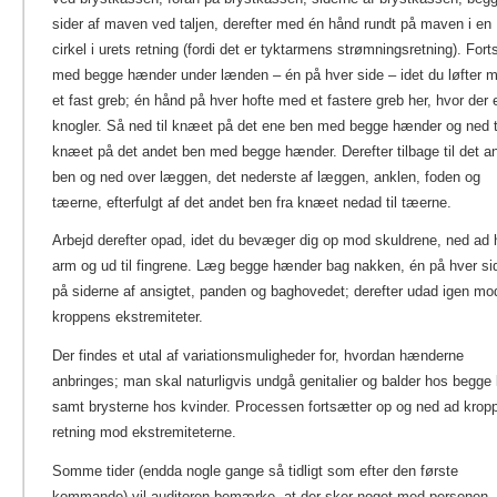
sider af maven ved taljen, derefter med én hånd rundt på maven i en
cirkel i urets retning (fordi det er tyktarmens strømningsretning). For
med begge hænder under lænden – én på hver side – idet du løfter 
et fast greb; én hånd på hver hofte med et fastere greb her, hvor der 
knogler. Så ned til knæet på det ene ben med begge hænder og ned t
knæet på det andet ben med begge hænder. Derefter tilbage til det a
ben og ned over læggen, det nederste af læggen, anklen, foden og
tæerne, efterfulgt af det andet ben fra knæet nedad til tæerne.
Arbejd derefter opad, idet du bevæger dig op mod skuldrene, ned ad 
arm og ud til fingrene. Læg begge hænder bag nakken, én på hver si
på siderne af ansigtet, panden og baghovedet; derefter udad igen mo
kroppens ekstremiteter.
Der findes et utal af variationsmuligheder for, hvordan hænderne
anbringes; man skal naturligvis undgå genitalier og balder hos begge
samt brysterne hos kvinder. Processen fortsætter op og ned ad kropp
retning mod ekstremiteterne.
Somme tider (endda nogle gange så tidligt som efter den første
kommando) vil auditoren bemærke, at der sker noget med personen.