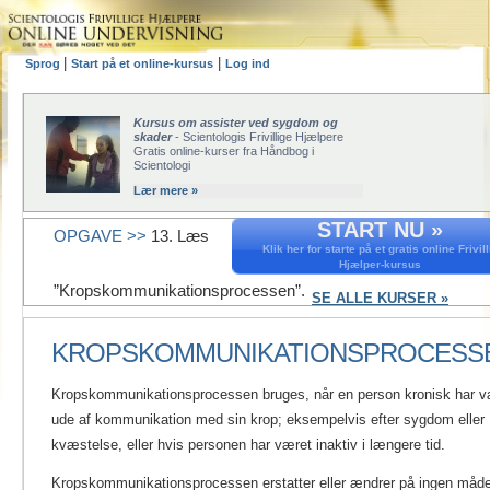
|
|
Sprog
Start på et online-kursus
Log ind
Kursus om assister ved sygdom og
skader
- Scientologis Frivillige Hjælpere
Gratis online-kurser fra Håndbog i
Scientologi
Lær mere »
START NU »
OPGAVE >>
13. Læs
Klik her for starte på et gratis online Frivill
Hjælper-kursus
”Kropskommunikationsprocessen”.
SE ALLE KURSER »
KROPSKOMMUNIKATIONSPROCESS
Kropskommunikationsprocessen bruges, når en person kronisk har v
ude af kommunikation med sin krop; eksempelvis efter sygdom eller
kvæstelse, eller hvis personen har været inaktiv i længere tid.
Kropskommunikationsprocessen erstatter eller ændrer på ingen måd