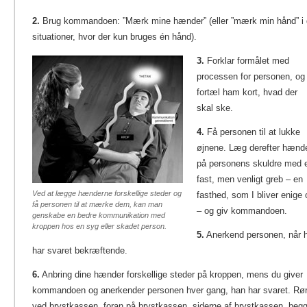
2.
Brug kommandoen: ”Mærk mine hænder” (eller ”mærk min hånd” i
situationer, hvor der kun bruges én hånd).
3.
Forklar formålet med
processen for personen, og
fortæl ham kort, hvad der
skal ske.
4.
Få personen til at lukke
øjnene. Læg derefter hænd
på personens skuldre med 
fast, men venligt greb – en
Ved at lægge hænderne forskellige steder og
fasthed, som I bliver enige
få personen til at mærke dem, kan man
– og giv kommandoen.
genskabe en bedre kommunikation med
kroppen hos en syg eller skadet person.
5.
Anerkend personen, når 
har svaret bekræftende.
6.
Anbring dine hænder forskellige steder på kroppen, mens du giver
kommandoen og anerkender personen hver gang, han har svaret. Rø
ved brystkassen, foran på brystkassen, siderne af brystkassen, beg