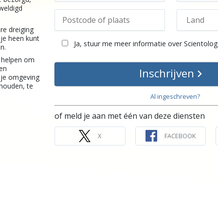
weldigd
re dreiging
je heen kunt
Ja, stuur me meer informatie over Scientolog
n.
n helpen om
 en
Inschrijven
je omgeving
 houden, te
Al ingeschreven?
of meld je aan met één van deze diensten
X
FACEBOOK