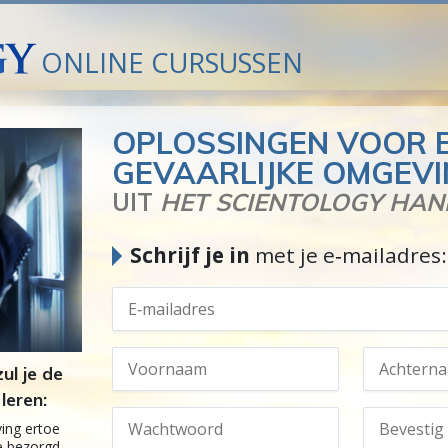
ONLINE CURSUSSEN
OPLOSSINGEN VOOR 
GEVAARLIJKE OMGEV
UIT
HET SCIENTOLOGY HA
Schrijf je in
met je e‑mailadres:
ul je de
leren:
ing ertoe
je bezorgd,