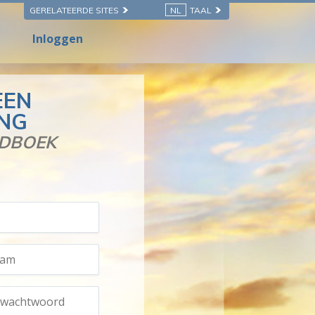
GERELATEERDE SITES
NL
TAAL
Inloggen
EEN
ING
NDBOEK