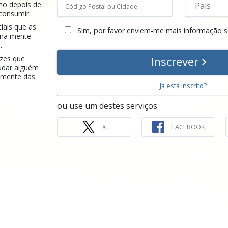
mo depois de
 consumir.
ciais que as
Sim, por favor enviem‑me mais informação s
 na mente
.
Inscrever
azes que
udar alguém
ramente das
Já está inscrito?
ou use um destes serviços
X
FACEBOOK