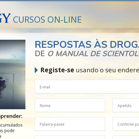
CURSOS ON‑LINE
RESPOSTAS ÀS DRO
DE
O MANUAL DE SCIENTO
Registe‑se
usando o seu endere
aprender:
acumulados
as pode
a