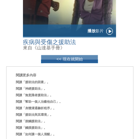
播放
影片
疾病與受傷之援助法
來自《山達基手冊》
<< 現在就開始
閱讀更多內容
閱讀「援助法的因素」。
閱讀「神經援助法」。
閱讀「無意識者援助法」。
閱讀「幫助一個人治癒他自己」。
閱讀「身體溝通聽析程序」。
閱讀「援助法與其環境」。
閱讀「接觸援助法」。
閱讀「觸摸援助法」。
閱讀「如何讓一個人清醒」。