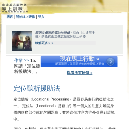
|
|
語言
開始線上研修
登入
疾病及傷害的援助法研修
- 取自《山達基手
冊》的免費山達基志願牧師線上研修
瞭解更多＞＞
現在馬上行動 »
作業 >>
15.
點選這裡，並且開始你的免費線上研修
閱讀「定位聽
析援助法」。
觀看所有研修 »
定位聽析援助法
定位聽析（Locational Processing）是最容易進行的援助法之
一。 定位法（Locational）是藉由引導一個人的注意力離開身
體的疼痛部位或他的問題處，並將這個注意力往外引導到環境
中。