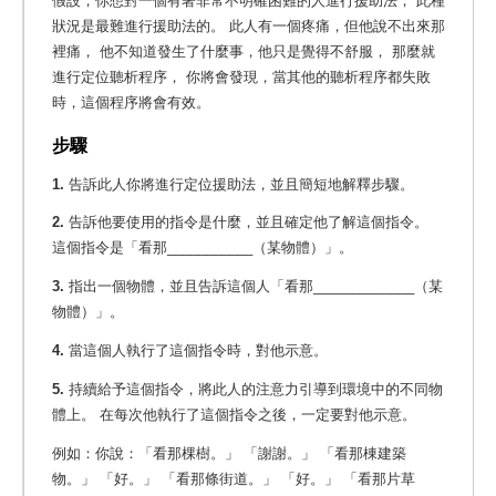
假設，你想對一個有著非常不明確困難的人進行援助法， 此種
狀況是最難進行援助法的。 此人有一個疼痛，但他說不出來那
裡痛，
他不知道發生了什麼事，他只是覺得不舒服， 那麼就
進行定位聽析程序， 你將會發現，當其他的聽析程序都失敗
時，這個程序將會有效。
步驟
1.
告訴此人你將進行定位援助法，並且簡短地解釋步驟。
2.
告訴他要使用的指令是什麼，並且確定他了解這個指令。
這個指令是「看那___________（某物體）」。
3.
指出一個物體，並且告訴這個人「看那_____________（某
物體）」。
4.
當這個人執行了這個指令時，對他示意。
5.
持續給予這個指令，將此人的注意力引導到環境中的不同物
體上。 在每次他執行了這個指令之後，一定要對他示意。
例如：你說：「看那棵樹。」 「謝謝。」 「看那棟建築
物。」 「好。」 「看那條街道。」 「好。」 「看那片草