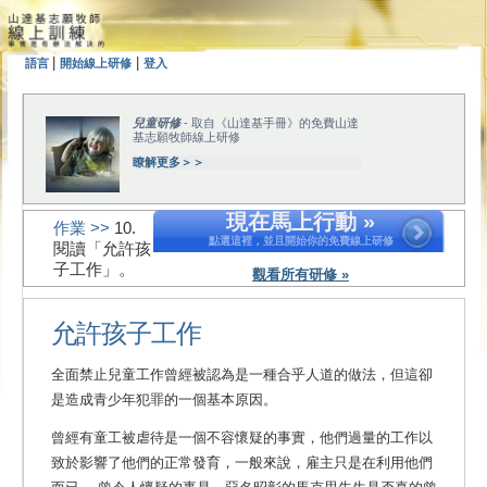
|
|
語言
開始線上研修
登入
兒童研修
- 取自《山達基手冊》的免費山達
基志願牧師線上研修
瞭解更多＞＞
現在馬上行動 »
作業 >>
10.
點選這裡，並且開始你的免費線上研修
閱讀「允許孩
子工作」。
觀看所有研修 »
允許孩子工作
全面禁止兒童工作曾經被認為是一種合乎人道的做法，但這卻
是造成青少年犯罪的一個基本原因。
曾經有童工被虐待是一個不容懷疑的事實，他們過量的工作以
致於影響了他們的正常發育，一般來說，雇主只是在利用他們