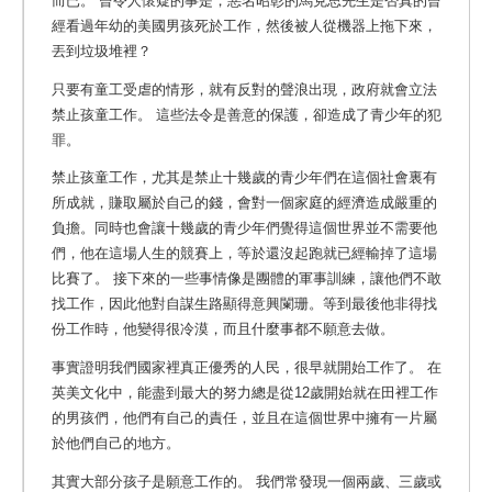
而已。 曾令人懷疑的事是，惡名昭彰的馬克思先生是否真的曾
經看過年幼的美國男孩死於工作，然後被人從機器上拖下來，
丟到垃圾堆裡？
只要有童工受虐的情形，就有反對的聲浪出現，政府就會立法
禁止孩童工作。 這些法令是善意的保護，卻造成了青少年的犯
罪。
禁止孩童工作，尤其是禁止十幾歲的青少年們在這個社會裏有
所成就，賺取屬於自己的錢，會對一個家庭的經濟造成嚴重的
負擔。同時也會讓十幾歲的青少年們覺得這個世界並不需要他
們，他在這場人生的競賽上，等於還沒起跑就已經輸掉了這場
比賽了。 接下來的一些事情像是團體的軍事訓練，讓他們不敢
找工作，因此他對自謀生路顯得意興闌珊。等到最後他非得找
份工作時，他變得很冷漠，而且什麼事都不願意去做。
事實證明我們國家裡真正優秀的人民，很早就開始工作了。 在
英美文化中，能盡到最大的努力總是從12歲開始就在田裡工作
的男孩們，他們有自己的責任，並且在這個世界中擁有一片屬
於他們自己的地方。
其實大部分孩子是願意工作的。 我們常發現一個兩歲、三歲或