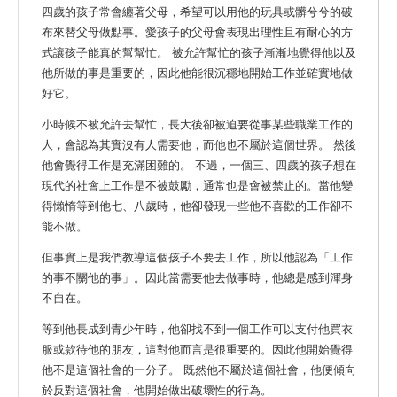
四歲的孩子常會纏著父母，希望可以用他的玩具或髒兮兮的破
布來替父母做點事。愛孩子的父母會表現出理性且有耐心的方
式讓孩子能真的幫幫忙。 被允許幫忙的孩子漸漸地覺得他以及
他所做的事是重要的，因此他能很沉穩地開始工作並確實地做
好它。
小時候不被允許去幫忙，長大後卻被迫要從事某些職業工作的
人，會認為其實沒有人需要他，而他也不屬於這個世界。 然後
他會覺得工作是充滿困難的。 不過，一個三、四歲的孩子想在
現代的社會上工作是不被鼓勵，通常也是會被禁止的。當他變
得懶惰等到他七、八歲時，他卻發現一些他不喜歡的工作卻不
能不做。
但事實上是我們教導這個孩子不要去工作，所以他認為「工作
的事不關他的事」。因此當需要他去做事時，他總是感到渾身
不自在。
等到他長成到青少年時，他卻找不到一個工作可以支付他買衣
服或款待他的朋友，這對他而言是很重要的。因此他開始覺得
他不是這個社會的一分子。 既然他不屬於這個社會，他便傾向
於反對這個社會，他開始做出破壞性的行為。