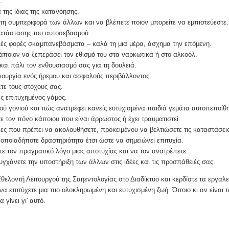
.
 της ίδιας της κατανόησης.
τη συμπεριφορά των άλλων και να βλέπετε ποιον μπορείτε να εμπιστεύεστε.
κατάστασης του αυτοσεβασμού.
ρικές φορές σκαμπανεβάσματα – καλά τη μια μέρα, άσχημα την επόμενη.
ποιον να ξεπεράσει τον εθισμό του στα ναρκωτικά ή στο αλκοόλ.
αι πάλι τον ενθουσιασμό σας για τη δουλειά.
ημιουργία ενός ήρεμου και ασφαλούς περιβάλλοντος.
τε τους στόχους σας.
ας επιτυχημένος γάμος.
ού γονιού και πώς ανατρέφει κανείς ευτυχισμένα παιδιά γεμάτα αυτοπεποίθ
 τον πόνο κάποιου που είναι άρρωστος ή έχει τραυματιστεί.
λες που πρέπει να ακολουθήσετε, προκειμένου να βελτιώσετε τις καταστάσεις
ποιαδήποτε δραστηριότητα έτσι ώστε να σημειώνει επιτυχία.
 τον πραγματικό λόγο μιας αποτυχίας και να τον ανατρέπετε.
τυγχάνετε την υποστήριξη των άλλων στις ιδέες και τις προσπάθειές σας.
ελοντή Λειτουργού της Σαηεντολογίας στο Διαδίκτυο και κερδίστε τα εργαλεί
να επιτύχετε μια πιο ολοκληρωμένη και ευτυχισμένη ζωή. Όποιο κι αν είναι 
α γίνει γι' αυτό.