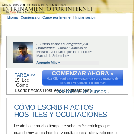
|
|
Idioma
Comienza un Curso por Internet
Iniciar sesión
El Curso sobre La Integridad y la
Honestidad
- Cursos Gratuitos de
Ministros Voluntarios por Internet de El
Manual de Scientology
Aprende Más »
COMENZAR AHORA »
TAREA >>
Haz Clic aquí para comenzar un curso gratuito de
15. Lee
Ministro Voluntario por Internet
“Cómo
Escribir Actos Hostiles y Ocultaciones”.
VER TODOS LOS CURSOS »
CÓMO ESCRIBIR ACTOS
HOSTILES Y OCULTACIONES
Desde hace mucho tiempo se sabe en Scientology que
cuando hay actos hostiles y ocultaciones –abreviado como