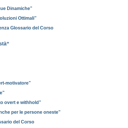
 sue Dinamiche”
luzioni Ottimali”
enza Glossario del Corso
stà”
rt-motivatore”
ne”
to overt e withhold”
 anche per le persone oneste”
ssario del Corso