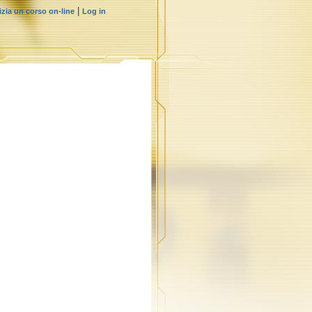
|
izia un corso on-line
Log in