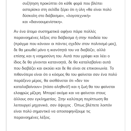
συζήτηση προκύπτει ότι κάθε φορά που βλέπει
αστερίσκο στη σελίδα ξέρει ότι η ύλη «θα είναι πολύ
δύσκολη στο διάβασμα», «λογοτεχνική»
και «διανοουμενίστικη».
Αν ένα άτοµο συστηµατικά αφήνει πάρα πολλές
παρανοηµένες λέξεις στο διάβασµα ή στην παιδεία του
(πράγµα που κάνουν οι πάντες σχεδόν στον πολιτισµό µας),
δε θα µειωθεί µόνο η ικανότητά του να διαβάζει, αλλά
επίσης και η νοηµοσύνη του. Αυτά που γράφει και λέει ο
ίδιος δε θα γίνονται κατανοητά, δε θα καταλαβαίνει αυτά
που διαβάζει και ακούει και δε θα είναι σε επικοινωνία. Το
πιθανότερο είναι ότι ο κόσµος θα του φαίνεται σαν ένα πολύ
παράξενο µέρος, θα αισθάνεται ότι «δεν τον
καταλαβαίνουν» (πόσο αληθινό!) και η ζωή θα του φαίνεται
ελαφρώς µίζερη. Μπορεί ακόµα και να φαίνεται στους
άλλους σαν εγκληµατίας. Στην καλύτερη περίπτωση θα
λειτουργεί µηχανικά, σαν άψυχος . Όπως βλέπετε λοιπόν
είναι πολύ σηµαντικό να αποσαφηνίζουµε τις
παρανοηµένες λέξεις.