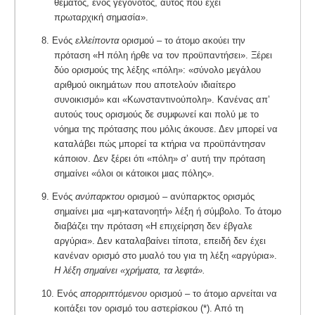
θέματος, ενός γεγονότος, αυτός που έχει
πρωταρχική σημασία».
8. Ενός
ελλείποντα
ορισµού – το άτοµο ακούει την
πρόταση «Η πόλη ήρθε να τον προϋπαντήσει». Ξέρει
δύο ορισμούς της λέξης «πόλη»: «σύνολο μεγάλου
αριθμού οικημάτων που αποτελούν ιδιαίτερο
συνοικισμό» και «Κωνσταντινούπολη». Κανένας απ’
αυτούς τους ορισμούς δε συμφωνεί και πολύ με το
νόημα της πρότασης που μόλις άκουσε. Δεν μπορεί να
καταλάβει πώς μπορεί τα κτήρια να προϋπάντησαν
κάποιον. ∆εν ξέρει ότι «πόλη» σ’ αυτή την πρόταση
σηµαίνει «όλοι οι κάτοικοι µιας πόλης».
9. Ενός
ανύπαρκτου
ορισµού – ανύπαρκτος ορισµός
σηµαίνει µια «µη-κατανοητή» λέξη ή σύµβολο. Το άτομο
διαβάζει την πρόταση «Η επιχείρηση δεν έβγαλε
αργύρια». Δεν καταλαβαίνει τίποτα, επειδή δεν έχει
κανέναν ορισμό στο μυαλό του για τη λέξη «αργύρια».
Η λέξη σημαίνει «χρήματα, τα λεφτά».
10. Ενός
απορριπτόµενου
ορισµού – το άτοµο αρνείται να
κοιτάξει τον ορισµό του αστερίσκου (*). Από τη