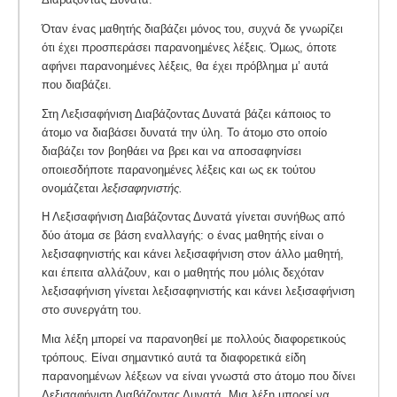
Όταν ένας µαθητής διαβάζει µόνος του, συχνά δε γνωρίζει
ότι έχει προσπεράσει παρανοηµένες λέξεις. Όµως, όποτε
αφήνει παρανοηµένες λέξεις, θα έχει πρόβληµα µ’ αυτά
που διαβάζει.
Στη Λεξισαφήνιση Διαβάζοντας Δυνατά βάζει κάποιος το
άτοµο να διαβάσει δυνατά την ύλη. Το άτοµο στο οποίο
διαβάζει τον βοηθάει να βρει και να αποσαφηνίσει
οποιεσδήποτε παρανοηµένες λέξεις και ως εκ τούτου
ονοµάζεται
λεξισαφηνιστής.
Η Λεξισαφήνιση Διαβάζοντας Δυνατά γίνεται συνήθως από
δύο άτοµα σε βάση εναλλαγής: ο ένας µαθητής είναι ο
λεξισαφηνιστής και κάνει λεξισαφήνιση στον άλλο µαθητή,
και έπειτα αλλάζουν, και ο µαθητής που µόλις δεχόταν
λεξισαφήνιση γίνεται λεξισαφηνιστής και κάνει λεξισαφήνιση
στο συνεργάτη του.
Μια λέξη µπορεί να παρανοηθεί µε πολλούς διαφορετικούς
τρόπους. Είναι σηµαντικό αυτά τα διαφορετικά είδη
παρανοηµένων λέξεων να είναι γνωστά στο άτοµο που δίνει
Λεξισαφήνιση Διαβάζοντας Δυνατά. Μια λέξη µπορεί να