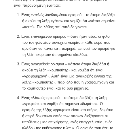
είναι παρανοηµένη εξαιτίας:
1. Ενός
εντελώς λανθασµένου
ορισµού – το άτοµο διαβάζει
ή ακούει τη λέξη «γάτα» και νοµίζει ότι «γάτα» σηµαίνει
«κουτί». Πιο λάθος απ’ αυτό δε γίνεται.
2. Ενός
επινοηµένου
ορισµού – όταν ήταν νέος, οι φίλοι
του τον φώναζαν συνέχεια «κορίτσι» κάθε φορά που
αρνιόταν να κάνει κάτι τολµηρό. Επινοεί τον ορισμό για
τη λέξη «κορίτσι» ότι σημαίνει «δειλός».
3. Ενός
ανακριβούς
ορισµού – κάποιο άτοµο διαβάζει ή
ακούει τη λέξη «κοµπιούτερ» και νοµίζει ότι είναι
«γραφοµηχανή». Αυτή είναι µια ανακριβής έννοια της
λέξης «κοµπιούτερ», παρ’ όλο που η γραφοµηχανή και
το κοµπιούτερ είναι και τα δύο µηχανές.
4. Ενός
ελλιπούς
ορισµού – το άτοµο διαβάζει τη λέξη
«γραφείο» και νοµίζει ότι σηµαίνει «δωµάτιο». Ο
ορισµός της λέξης «γραφείο» είναι «το κτήριο, δωµάτιο
ή σειρά δωµατίων εντός των οποίων διεξάγονται οι
υποθέσεις µιας επιχείρησης, ενός επαγγελµατία, ενός
κλάδου της κυβέρνησης κ.λπ.». Ο ορισµός που έχει το