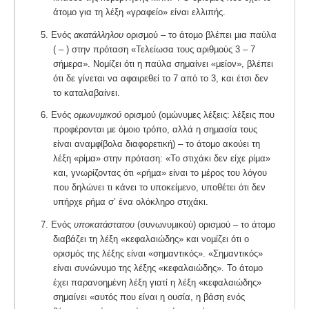
άτοµο για τη λέξη «γραφείο» είναι ελλιπής.
5. Ενός
ακατάλληλου
ορισµού – το άτοµο βλέπει µια παύλα
( – ) στην πρόταση «Τελείωσα τους αριθµούς 3 – 7
σήµερα». Νομίζει ότι η παύλα σημαίνει «μείον», βλέπει
ότι δε γίνεται να αφαιρεθεί το 7 από το 3, και έτσι δεν
το καταλαβαίνει.
6. Ενός
οµωνυµικού
ορισµού (οµώνυµες λέξεις: λέξεις που
προφέρονται µε όµοιο τρόπο, αλλά η σηµασία τους
είναι αναµφίβολα διαφορετική) – το άτοµο ακούει τη
λέξη «ρίµα» στην πρόταση: «Το στιχάκι δεν είχε ρίµα»
και, γνωρίζοντας ότι «ρήµα» είναι το µέρος του λόγου
που δηλώνει τι κάνει το υποκείµενο, υποθέτει ότι δεν
υπήρχε ρήµα σ’ ένα ολόκληρο στιχάκι.
7. Ενός
υποκατάστατου
(συνωνυµικού) ορισµού – το άτοµο
διαβάζει τη λέξη «κεφαλαιώδης» και νοµίζει ότι ο
ορισµός της λέξης είναι «σηµαντικός». «Σημαντικός»
είναι συνώνυμο της λέξης «κεφαλαιώδης». Το άτομο
έχει παρανοημένη λέξη γιατί η λέξη «κεφαλαιώδης»
σημαίνει «αυτός που είναι η ουσία, η βάση ενός