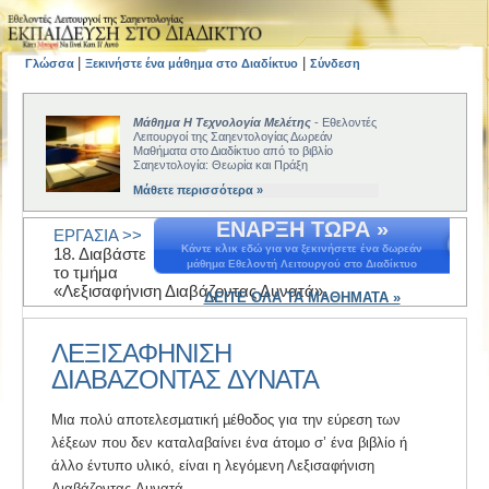
|
|
Γλώσσα
Ξεκινήστε ένα μάθημα στο Διαδίκτυο
Σύνδεση
Μάθημα Η Τεχνολογία Μελέτης
- Εθελοντές
Λειτουργοί της Σαηεντολογίας Δωρεάν
Μαθήματα στο Διαδίκτυο από το βιβλίο
Σαηεντολογία: Θεωρία και Πράξη
Μάθετε περισσότερα »
ΕΝΑΡΞΗ ΤΩΡΑ »
ΕΡΓΑΣΙΑ >>
Κάντε κλικ εδώ για να ξεκινήσετε ένα δωρεάν
18. Διαβάστε
μάθημα Εθελοντή Λειτουργού στο Διαδίκτυο
το τμήμα
«Λεξισαφήνιση Διαβάζοντας Δυνατά».
ΔΕΙΤΕ ΟΛΑ ΤΑ ΜΑΘΗΜΑΤΑ »
ΛΕΞΙΣΑΦΗΝΙΣΗ
ΔΙΑΒΑΖΟΝΤΑΣ ΔΥΝΑΤΑ
Μια πολύ αποτελεσµατική µέθοδος για την εύρεση των
λέξεων που δεν καταλαβαίνει ένα άτοµο σ’ ένα βιβλίο ή
άλλο έντυπο υλικό, είναι η λεγόµενη Λεξισαφήνιση
Διαβάζοντας Δυνατά.