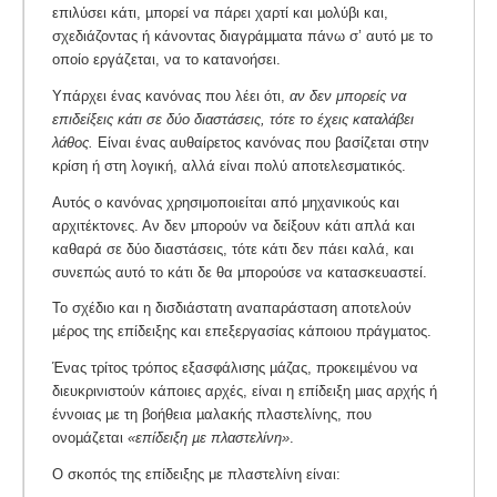
επιλύσει κάτι, µπορεί να πάρει χαρτί και µολύβι και,
σχεδιάζοντας ή κάνοντας διαγράµµατα πάνω σ’ αυτό με το
οποίο εργάζεται, να το κατανοήσει.
Υπάρχει ένας κανόνας που λέει ότι,
αν δεν μπορείς να
επιδείξεις κάτι σε δύο διαστάσεις, τότε το έχεις καταλάβει
λάθος.
Είναι ένας αυθαίρετος κανόνας που βασίζεται στην
κρίση ή στη λογική, αλλά είναι πολύ αποτελεσματικός.
Αυτός ο κανόνας χρησιμοποιείται από μηχανικούς και
αρχιτέκτονες. Αν δεν μπορούν να δείξουν κάτι απλά και
καθαρά σε δύο διαστάσεις, τότε κάτι δεν πάει καλά, και
συνεπώς αυτό το κάτι δε θα μπορούσε να κατασκευαστεί.
Το σχέδιο και η δισδιάστατη αναπαράσταση αποτελούν
µέρος της επίδειξης και επεξεργασίας κάποιου πράγµατος.
Ένας τρίτος τρόπος εξασφάλισης µάζας, προκειµένου να
διευκρινιστούν κάποιες αρχές, είναι η επίδειξη µιας αρχής ή
έννοιας µε τη βοήθεια µαλακής πλαστελίνης, που
ονοµάζεται
«επίδειξη µε πλαστελίνη»
.
Ο σκοπός της επίδειξης με πλαστελίνη είναι: