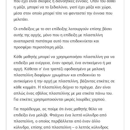
που έχει είναι σκέψεις ή διανοητικές έννοιες. Όταν του δοθεί
η µάζα, µπορεί να το ξεδιαλύνει, γιατί έχει µάζα και χώρο,
µέσα στον οποίο µπορεί τότε να φανταστεί την έννοια που
µελετάει.
Οι επιδείξεις µε το σετ επίδειξης λειτουργούν επίσης βάσει
αυτής της αρχής, µόνο που η επίδειξη µε πλαστελίνη
αναπαριστά πιστότερα αυτό που επιδεικνύεται και
προσφέρει περισσότερη µάζα.
Κάθε µαθητής µπορεί να χρησιµοποιήσει πλαστελίνη για να
επιδείξει µια ενέργεια, έναν ορισµό, ένα αντικείµενο ή µια
αρχή. Κάθεται σ’ ένα τραπέζι εφοδιασµένο µε µαλακή
πλαστελίνη διαφόρων χρωµάτων και επιδεικνύει το
αντικείµενο ή την αρχή µε πλαστελίνη, βάζοντας ετικέτες σε
κάθε κοµµάτι. Η πλαστελίνη
δείχνει
το πράγμα.
Δεν
είναι
απλώς ένας σβόλος πλαστελίνης με μια ετικέτα πάνω του.
Για ετικέτες χρησιµοποιούνται µικρές λουρίδες χαρτιού.
Για παράδειγµα, ας πούµε ότι ένας µαθητής θέλει να
επιδείξει ένα µολύβι. Φτιάχνει ένα λεπτό κύλινδρο από
πλαστελίνη, ο οποίος περιβάλλεται από έναν άλλο
κύλινδρο, επίσης από πλαστελίνη – ο λεπτός κύλινδρος