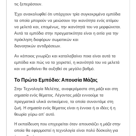
τις ξεπεράσουν.
Έχει ανακαλυφθεί ότι υπάρχουν τρία συγκεκριµένα εµπόδια
τα οποία µπορούν να µειώσουν την ικανότητα ενός ατόµου
να µελετά και, εποµένως, την ικανότητά του να µορφώνεται.
Αυτά τα εµπόδια στην πραγµατικότητα είναι η αιτία για την
πρόκληση διαφόρων σωµατικών και
διανοητικών αντιδράσεων.
Αν κάποιος γνωρίζει και καταλαβαίνει ποια είναι αυτά τα
εµπόδια και πώς να τα χειριστεί, η ικανότητά του να µελετά
και να µαθαίνει θα αυξηθεί σε µεγάλο βαθµό.
Το Πρώτο Εμπόδιο: Απουσία Μάζας
Στην Τεχνολογία Μελέτης, αναφερόμαστε στη
μάζα
και στη
σημασία
ενός θέματος. Λέγοντας
μάζα
εννοούμε τα
πραγματικά υλικά αντικείμενα, τα οποία συναντάμε στη
ζωή. Η
σημασία
ενός θέματος είναι η έννοια ή οι ιδέες ή η
θεωρία γύρω απ’ αυτό.
Η εκπαίδευση που επιχειρείται όταν απουσιάζει η
μάζα
στην
οποία θα εφαρμοστεί η τεχνολογία είναι πολύ δύσκολη για