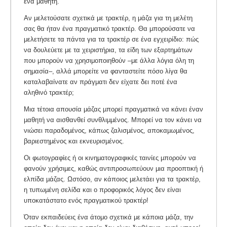
ένα μαθητή.
Αν μελετούσατε σχετικά με τρακτέρ, η μάζα για τη μελέτη
σας θα ήταν ένα πραγματικό τρακτέρ. Θα μπορούσατε να
μελετήσετε τα πάντα για τα τρακτέρ σε ένα εγχειρίδιο: πώς
να δουλεύετε με τα χειριστήρια, τα είδη των εξαρτημάτων
που μπορούν να χρησιμοποιηθούν –με άλλα λόγια όλη τη
σημασία–, αλλά μπορείτε να φανταστείτε πόσο λίγα θα
καταλαβαίνατε αν πράγματι δεν είχατε δει ποτέ ένα
αληθινό τρακτέρ;
Μια τέτοια απουσία µάζας µπορεί πραγµατικά να κάνει έναν
µαθητή να αισθανθεί συνθλιµµένος. Μπορεί να τον κάνει να
νιώσει παραδοµένος, κάπως ζαλισµένος, αποκαµωµένος,
βαριεστηµένος και εκνευρισµένος.
Οι φωτογραφίες ή οι κινηµατογραφικές ταινίες µπορούν να
φανούν χρήσιµες, καθώς αντιπροσωπεύουν µια προοπτική ή
ελπίδα µάζας. Ωστόσο, αν κάποιος µελετάει για τα τρακτέρ,
η τυπωµένη σελίδα και ο προφορικός λόγος δεν είναι
υποκατάστατο ενός πραγµατικού τρακτέρ!
Όταν εκπαιδεύεις ένα άτομο σχετικά με κάποια μάζα, την