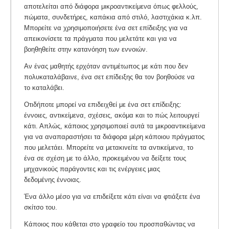
αποτελείται από διάφορα μικροαντικείμενα όπως φελλούς,
πώματα, συνδετήρες, καπάκια από στιλό, λαστιχάκια κ.λπ.
Μπορείτε να χρησιμοποιήσετε ένα σετ επίδειξης για να
απεικονίσετε τα πράγματα που μελετάτε και για να
βοηθηθείτε στην κατανόηση των εννοιών.
Αν ένας μαθητής ερχόταν αντιμέτωπος με κάτι που δεν
πολυκαταλάβαινε, ένα σετ επίδειξης θα τον βοηθούσε να
το καταλάβει.
Οτιδήποτε μπορεί να επιδειχθεί με ένα σετ επίδειξης:
έννοιες, αντικείμενα, σχέσεις, ακόμα και το πώς λειτουργεί
κάτι. Απλώς, κάποιος χρησιµοποιεί αυτά τα µικροαντικείµενα
για να αναπαραστήσει τα διάφορα µέρη κάποιου πράγµατος
που µελετάει. Μπορείτε να μετακινείτε τα αντικείμενα, το
ένα σε σχέση με το άλλο, προκειμένου να δείξετε τους
μηχανικούς παράγοντες και τις ενέργειες μιας
δεδομένης έννοιας.
Ένα άλλο μέσο για να επιδείξετε κάτι είναι να φτιάξετε ένα
σκίτσο του.
Κάποιος που κάθεται στο γραφείο του προσπαθώντας να