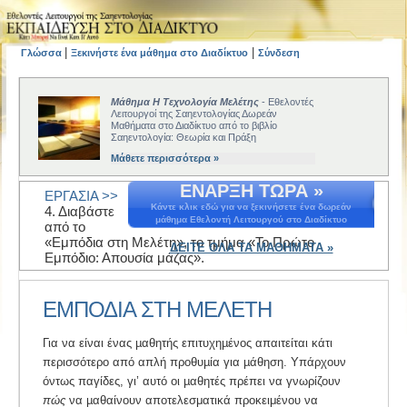
|
|
Γλώσσα
Ξεκινήστε ένα μάθημα στο Διαδίκτυο
Σύνδεση
Μάθημα Η Τεχνολογία Μελέτης
- Εθελοντές
Λειτουργοί της Σαηεντολογίας Δωρεάν
Μαθήματα στο Διαδίκτυο από το βιβλίο
Σαηεντολογία: Θεωρία και Πράξη
Μάθετε περισσότερα »
ΕΝΑΡΞΗ ΤΩΡΑ »
ΕΡΓΑΣΙΑ >>
Κάντε κλικ εδώ για να ξεκινήσετε ένα δωρεάν
4. Διαβάστε
μάθημα Εθελοντή Λειτουργού στο Διαδίκτυο
από το
«Εμπόδια στη Μελέτη», το τμήμα «Το Πρώτο
ΔΕΙΤΕ ΟΛΑ ΤΑ ΜΑΘΗΜΑΤΑ »
Εμπόδιο: Απουσία μάζας».
ΕΜΠΟΔΙΑ ΣΤΗ ΜΕΛΕΤΗ
Για να είναι ένας µαθητής επιτυχηµένος απαιτείται κάτι
περισσότερο από απλή προθυµία για µάθηση. Υπάρχουν
όντως παγίδες, γι’ αυτό οι µαθητές πρέπει να γνωρίζουν
πώς
να µαθαίνουν αποτελεσματικά προκειμένου να