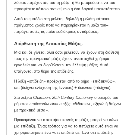
λύσετε παρέχοντάς του τη µάζα· ή θα µπορούσατε να του
προσφέρετε κάποιο αντικείµενο ή ένα λογικό υποκατάστατο.
Αυτό το εμπόδιο στη μελέτη –δηλαδή η μελέτη κάποιου
πράγματος χωρίς ποτέ να παρευρίσκεται η μάζα του–
παράγει αυτές τις πολύ ευδιάκριτες αντιδράσεις.
Διόρθωση της Απουσίας Μάζας.
Μια και δε γίνεται όλοι όσοι μελετούν να έχουν στη διάθεσή
τους την πραγματική μάζα, έχουν αναπτυχθεί χρήσιμα
εργαλεία για να διορθώσουν την έλλειψη μάζας. Αυτά
υπάγονται στο θέμα της επίδειξης.
Η λέξη «επίδειξη» προέρχεται από το ρήμα «επιδεικνύω»,
επί (δείχνει ενίσχυση της έννοιας) + δεικνύω (=δείχνω).
Στο λεξικό
Chambers 20th Century Dictionary
o ορισμός του
ρήματος
επιδεικνύω είναι ο εξής:
«διδάσκω , εξηγώ ή δείχνω
με πρακτικά μέσα».
Προκειμένου να αποκτήσει κανείς τη μάζα, μπορεί να
κάνει
μια επίδειξη. Ένας τρόπος για να το πετύχετε αυτό είναι να
χρησιμοποιήσετε ένα «σετ επίδειξης». Ένα σετ επίδειξης