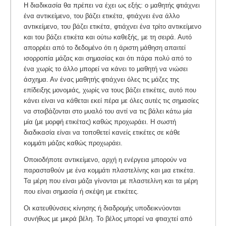
Η διαδικασία θα πρέπει να έχει ως εξής: ο µαθητής φτιάχνει
ένα αντικείμενο, του βάζει ετικέτα, φτιάχνει ένα άλλο
αντικείμενο, του βάζει ετικέτα, φτιάχνει ένα τρίτο αντικείµενο
και του βάζει ετικέτα και ούτω καθεξής, µε τη σειρά. Αυτό
απορρέει από το δεδομένο ότι η άριστη μάθηση απαιτεί
ισορροπία μάζας και σημασίας και ότι πάρα πολύ από το
ένα χωρίς το άλλο μπορεί να κάνει το μαθητή να νιώσει
άσχημα. Αν ένας μαθητής φτιάχνει όλες τις μάζες της
επίδειξης μονομιάς, χωρίς να τους βάζει ετικέτες, αυτό που
κάνει είναι να κάθεται εκεί πέρα με όλες αυτές τις σημασίες
να στοιβάζονται στο μυαλό του αντί να τις βάλει κάτω μία
μία (με μορφή ετικέτας) καθώς προχωράει. Η σωστή
διαδικασία είναι να τοποθετεί κανείς ετικέτες σε κάθε
κομμάτι μάζας καθώς προχωράει.
Οποιοδήποτε αντικείµενο, αρχή η ενέργεια µπορούν να
παρασταθούν µε ένα κοµµάτι πλαστελίνης και µια ετικέτα.
Τα μέρη που είναι μάζα γίνονται με πλαστελίνη και τα μέρη
που είναι σημασία ή σκέψη με ετικέτες.
Οι κατευθύνσεις κίνησης ή διαδροµής υποδεικνύονται
συνήθως µε µικρά βέλη. Το βέλος μπορεί να φτιαχτεί από