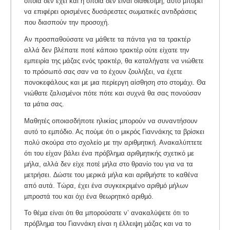
οποία δεν έχει και η οποία δεν είναι διαθέσιμη, αυτό μπορεί
να επιφέρει ορισμένες δυσάρεστες σωματικές αντιδράσεις
που διασπούν την προσοχή.
Αν προσπαθούσατε να μάθετε τα πάντα για τα τρακτέρ
αλλά δεν βλέπατε ποτέ κάποιο τρακτέρ ούτε είχατε την
εμπειρία της μάζας ενός τρακτέρ, θα καταλήγατε να νιώθετε
το πρόσωπό σας σαν να το έχουν ζουλήξει, να έχετε
πονοκεφάλους και με μια περίεργη αίσθηση στο στομάχι. Θα
νιώθατε ζαλισμένοι πότε πότε και συχνά θα σας πονούσαν
τα μάτια σας.
Μαθητές οποιασδήποτε ηλικίας µπορούν να συναντήσουν
αυτό το εµπόδιο. Ας πούμε ότι ο μικρός Γιαννάκης τα βρίσκει
πολύ σκούρα στο σχολείο με την αριθμητική. Ανακαλύπτετε
ότι του είχαν βάλει ένα πρόβληµα αριθµητικής σχετικό µε
µήλα, αλλά δεν είχε ποτέ µήλα στο θρανίο του για να τα
µετρήσει. ∆ώστε του µερικά µήλα και αριθμήστε το καθένα
από αυτά. Τώρα, έχει ένα συγκεκριµένο αριθµό µήλων
µπροστά του και όχι ένα θεωρητικό αριθµό.
Το θέµα είναι ότι θα µπορούσατε ν’ ανακαλύψετε ότι το
πρόβληµα του Γιαννάκη είναι η έλλειψη µάζας και να το