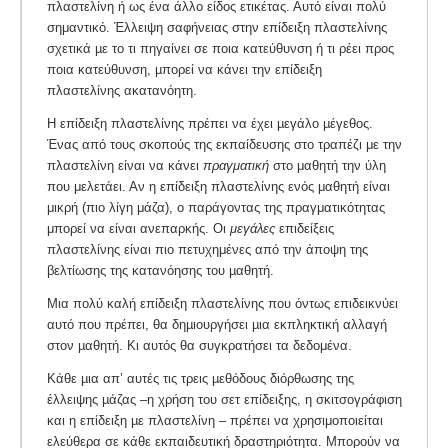
πλαστελίνη ή ως ένα άλλο είδος ετικέτας. Αυτό είναι πολύ
σημαντικό. Έλλειψη σαφήνειας στην επίδειξη πλαστελίνης
σχετικά µε το τι πηγαίνει σε ποια κατεύθυνση ή τι ρέει προς
ποια κατεύθυνση, µπορεί να κάνει την επίδειξη
πλαστελίνης ακατανόητη.
Η επίδειξη πλαστελίνης πρέπει να έχει µεγάλο µέγεθος.
Ένας από τους σκοπούς της εκπαίδευσης στο τραπέζι με την
πλαστελίνη είναι να κάνει
πραγματική
στο μαθητή την ύλη
που μελετάει. Αν η επίδειξη πλαστελίνης ενός μαθητή είναι
μικρή (πιο λίγη μάζα), ο παράγοντας της πραγματικότητας
μπορεί να είναι ανεπαρκής. Οι
μεγάλες
επιδείξεις
πλαστελίνης είναι πιο πετυχημένες από την άποψη της
βελτίωσης της κατανόησης του µαθητή.
Μια πολύ καλή επίδειξη πλαστελίνης που όντως επιδεικνύει
αυτό που πρέπει, θα δηµιουργήσει µια εκπληκτική αλλαγή
στον µαθητή. Κι αυτός θα συγκρατήσει τα δεδομένα.
Κάθε µια απ’ αυτές τις τρεις µεθόδους διόρθωσης της
έλλειψης µάζας –η χρήση του σετ επίδειξης, η σκιτσογράφιση
και η επίδειξη µε πλαστελίνη – πρέπει να χρησιμοποιείται
ελεύθερα σε κάθε εκπαιδευτική δραστηριότητα. Μπορούν να