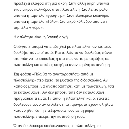
προεξέχει ελαφρά στη μια άκρη. Στην άλλη άκρη μπαίνει
ένας μικρός κύλινδρος από πλαστελίνη. Στο λεπτό ρολό,
μπαίνει η ταμπέλα «γραφίτης». Στον εξωτερικό κύλινδρο,
μπαίνει η ταμπέλα «ξύλο». Στο μικρό κύλινδρο μπαίνει η
ταμπέλα « γόμα».
Η απλότητα είναι η βασική αρχή.
Οτιδήποτε
μπορεί να επιδειχθεί με πλαστελίνη αν κάποιος
δουλέψει πάνω σ’ αυτό. Και απλώς το να δουλεύεις πάνω
στο
πώς
να το επιδείξεις ή στο πώς να το μετατρέψεις σε
πλαστελίνη και ετικέτες επιφέρει ανανεωμένη κατανόηση.
Στη φράση «Πώς θα το αναπαραστήσω αυτό με
πλαστελίνη;» περιέχεται το μυστικό της διδασκαλίας. Αν
κάποιος μπορεί να αναπαραστήσει κάτι με πλαστελίνη, τότε
το καταλαβαίνει. Αν δεν μπορεί, τότε δεν καταλαβαίνει
πραγματικά τι είναι. Γι’ αυτό, η πλαστελίνη και οι ετικέτες
δουλεύουν μόνο αν οι λέξεις ή τα πράγματα έχουν αληθινά
κατανοηθεί. Και η επεξεργασία τους µε τη µορφή
πλαστελίνης επιφέρει την κατανόησή τους.
Όταν δουλεύουµε επιδεικνύοντας µε πλαστελίνη, το