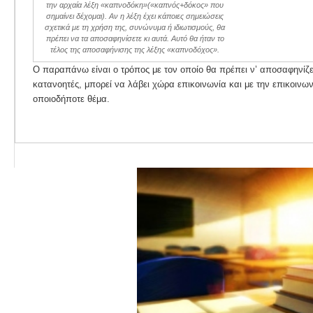
την αρχαία λέξη «καπνοδόκη»(«καπνός+δόκος» που
σημαίνει δέχομαι). Αν η λέξη έχει κάποιες σημειώσεις
σχετικά με τη χρήση της, συνώνυμα ή ιδιωτισμούς, θα
πρέπει να τα αποσαφηνίσετε κι αυτά. Αυτό θα ήταν το
τέλος της αποσαφήνισης της λέξης «καπνοδόχος».
Ο παραπάνω είναι ο τρόπος με τον οποίο θα πρέπει ν’ αποσαφηνίζετα
κατανοητές, μπορεί να λάβει χώρα επικοινωνία και με την επικοινων
οποιοδήποτε θέμα.