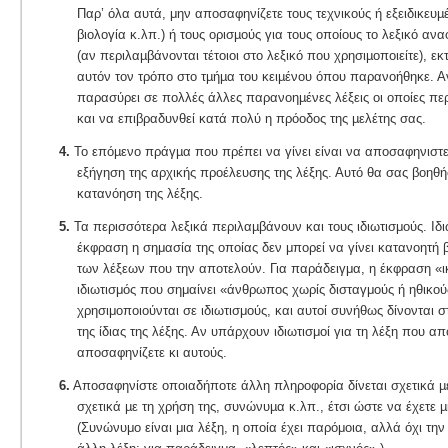
Παρ’ όλα αυτά, μην αποσαφηνίζετε τους τεχνικούς ή εξειδικευµ
βιολογία κ.λπ.) ή τους ορισµούς για τους οποίους το λεξικό ανα
(αν περιλαµβάνονται τέτοιοι στο λεξικό που χρησιµοποιείτε), εκ
αυτόν τον τρόπο στο τµήµα του κειµένου όπου παρανοήθηκε. Αν
παρασύρει σε πολλές άλλες παρανοηµένες λέξεις οι οποίες περι
και να επιβραδυνθεί κατά πολύ η πρόοδος της µελέτης σας.
4.
Το επόµενο πράγµα που πρέπει να γίνει είναι να αποσαφηνιστεί 
εξήγηση της αρχικής προέλευσης της λέξης. Αυτό θα σας βοηθή
κατανόηση της λέξης.
5.
Τα περισσότερα λεξικά περιλαµβάνουν και τους ιδιωτισμούς. Ιδι
έκφραση η σημασία της οποίας δεν μπορεί να γίνει κατανοητή
των λέξεων που την αποτελούν. Για παράδειγμα, η έκφραση «ικ
ιδιωτισμός που σημαίνει «άνθρωπος χωρίς δισταγμούς ή ηθικο
χρησιμοποιούνται σε ιδιωτισμούς, και αυτοί συνήθως δίνονται σ
της ίδιας της λέξης. Αν υπάρχουν ιδιωτισμοί για τη λέξη που απ
αποσαφηνίζετε κι αυτούς.
6.
Αποσαφηνίστε οποιαδήποτε άλλη πληροφορία δίνεται σχετικά µε
σχετικά µε τη χρήση της, συνώνυµα κ.λπ., έτσι ώστε να έχετε 
(Συνώνυμο είναι μια λέξη, η οποία έχει παρόμοια, αλλά όχι την