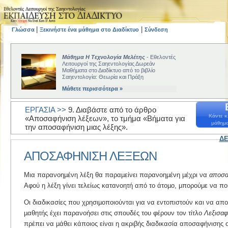
|
|
Γλώσσα
Ξεκινήστε ένα μάθημα στο Διαδίκτυο
Σύνδεση
Μάθημα Η Τεχνολογία Μελέτης
- Εθελοντές
Λειτουργοί της Σαηεντολογίας Δωρεάν
Μαθήματα στο Διαδίκτυο από το βιβλίο
Σαηεντολογία: Θεωρία και Πράξη
Μάθετε περισσότερα »
ΕΡΓΑΣΙΑ >>
9. Διαβάστε από το άρθρο
Κάντε κ
«Αποσαφήνιση λέξεων», το τμήμα «Βήματα για
μάθημα
την αποσαφήνιση μιας λέξης».
ΔΕ
ΑΠΟΣΑΦΗΝΙΣΗ ΛΕΞΕΩΝ
Μια παρανοηµένη λέξη θα παραµείνει παρανοηµένη µέχρι να
αποσα
Αφού η λέξη γίνει τελείως κατανοητή από το άτοµο, μπορούμε να πο
Οι διαδικασίες που χρησιµοποιούνται για να εντοπιστούν και να απο
µαθητής έχει παρανοήσει στις σπουδές του φέρουν τον τίτλο
Λεξισαφ
πρέπει να µάθει κάποιος είναι η ακριβής διαδικασία αποσαφήνισης