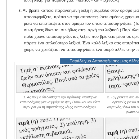
άλλη λέξη: για παράδειγμα, «λεπτός» και «ισχνός».)
7.
Αν βρείτε κάποια παρανοηµένη λέξη ή σύµβολο στον ορισµό µια
αποσαφηνίζετε, πρέπει να την αποσαφηνίσετε αµέσως χρησιµοπ
µετά να επιστρέψετε στον ορισµό τον οποίο αποσαφηνίζατε. (Τα
συντμήσεις δίνονται συνήθως στην αρχή του λεξικού.) Παρ’ όλα
πολύ χρόνο αποσαφηνίζοντας λέξεις που βρίσκετε µέσα σε ορι
πάρετε ένα απλούστερο λεξικό. Ένα καλό λεξικό σας επιτρέπε
χωρίς να χρειάζεται να αποσαφηνίσετε ένα σωρό άλλες στην π
Παράδειγµα Αποσαφήνισης μιας Λέξη
1. Ας πούμε ότι διαβάζετε την πρόταση: «Καθάριζε
2. Τη βρίσκετε στο λε
καπνοδόχους για να βγάζει το ψωμί του» και δεν είστε
ορισμούς για να βρ
σίγουροι για τη σημασία της λέξης «καπνοδόχος».
«αγωγός μέσω του οπ
φωτιά δι