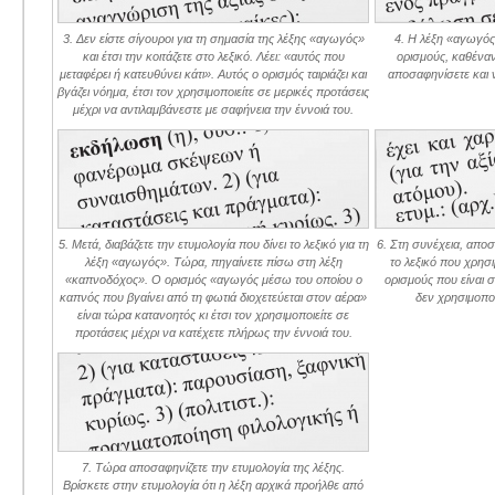
3. Δεν είστε σίγουροι για τη σημασία της λέξης «αγωγός»
4. Η λέξη «αγωγός»
και έτσι την κοιτάζετε στο λεξικό. Λέει: «αυτός που
ορισμούς, καθέναν
μεταφέρει ή κατευθύνει κάτι». Αυτός ο ορισμός ταιριάζει και
αποσαφηνίσετε και 
βγάζει νόημα, έτσι τον χρησιμοποιείτε σε μερικές προτάσεις
μέχρι να αντιλαμβάνεστε με σαφήνεια την έννοιά του.
5. Μετά, διαβάζετε την ετυμολογία που δίνει το λεξικό για τη
6. Στη συνέχεια, αποσ
λέξη «αγωγός». Τώρα, πηγαίνετε πίσω στη λέξη
το λεξικό που χρησι
«καπνοδόχος». Ο ορισμός «αγωγός μέσω του οποίου ο
ορισμούς που είναι σ
καπνός που βγαίνει από τη φωτιά διοχετεύεται στον αέρα»
δεν χρησιμοπο
είναι τώρα κατανοητός κι έτσι τον χρησιμοποιείτε σε
προτάσεις μέχρι να κατέχετε πλήρως την έννοιά του.
7. Τώρα αποσαφηνίζετε την ετυμολογία της λέξης.
Βρίσκετε στην ετυμολογία ότι η λέξη αρχικά προήλθε από