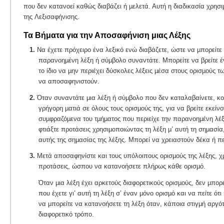
που δεν κατανοεί καθώς διαβάζει ή µελετά. Αυτή η διαδικασία χρησι
της Λεξισαφήνισης.
Τα Βήματα για την Αποσαφήνιση μιας Λέξης
1.
Να έχετε πρόχειρο ένα λεξικό ενώ διαβάζετε, ώστε να µπορείτ
παρανοηµένη λέξη ή σύµβολο συναντάτε. Μπορείτε να βρείτε έ
το ίδιο να µην περιέχει δύσκολες λέξεις µέσα στους ορισµούς 
να αποσαφηνιστούν.
2.
Όταν συναντάτε µια λέξη ή σύµβολο που δεν καταλαβαίνετε, κοιτά
γρήγορη µατιά σε όλους τους ορισµούς της, για να βρείτε εκείν
συµφραζόµενα του τµήµατος που περιείχε την παρανοηµένη λέξη
φτιάξτε προτάσεις χρησιµοποιώντας τη λέξη µ’ αυτή τη σηµασία,
αυτής της σηµασίας της λέξης. Μπορεί να χρειαστούν δέκα ή π
3.
Μετά αποσαφηνίστε και τους υπόλοιπους ορισµούς της λέξης, 
προτάσεις, ώσπου να κατανοήσετε πλήρως κάθε ορισµό.
Όταν µια λέξη έχει αρκετούς διαφορετικούς ορισµούς, δεν µπορ
που έχετε γι’ αυτή τη λέξη σ’ έναν µόνο ορισµό και να πείτε ότι
να μπορείτε να κατανοήσετε τη λέξη όταν, κάποια στιγμή αργότ
διαφορετικό τρόπο.