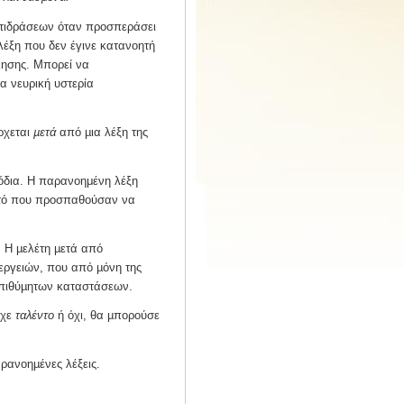
ντιδράσεων όταν προσπεράσει
λέξη που δεν έγινε κατανοητή
λησης.
Μπορεί να
ια νευρική υστερία
ρχεται
µετά
από µια λέξη της
όδια. Η παρανοημένη λέξη
αυτό που προσπαθούσαν να
. Η µελέτη µετά από
εργειών, που από µόνη της
επιθύµητων καταστάσεων.
ίχε
ταλέντο
ή όχι, θα µπορούσε
ανοηµένες λέξεις.