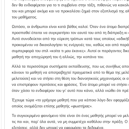
δεν θα ενδιαφέρεται για το τι συµβαίνει στην τάξη, πιθανώς να κακολ
του και µπορεί ακόµα και να προκαλέσει ζηµιά στον εξοπλισµό της αί
του µαθήµατος.
Ωστόσο, οι άνθρωποι είναι κατά βάθος καλοί. Όταν ένα άτοµο διαπράτ
προσπαθεί έπειτα να συγκρατήσει τον εαυτό του από τη διάπραξη κ
Αυτό συνοδεύεται από την εύρεση τρόπων κατά τους οποίους «αδική
προκειµένου να δικαιολογήσει τις ενέργειές του, καθώς και από παρά
συµπεριφορά του στιλ «κοίτα τι µου έκανες». Αυτοί οι παράγοντες δι
µαθητή την αποχώρησή του ή αλλιώς, την κοπάνα του.
Αλλά τα περισσότερα συστήµατα εκπαίδευσης, που ως συνήθως αποδ
κάνουν το µαθητή να αποτραβηχτεί πραγµατικά από το θέµα της µελέτ
µελετούσε) και να στήσει στη θέση του διανοητικούς µηχανισµούς οι 
να επιστρέφουν προτάσεις και φράσεις. Ένα άτοµο µπορεί να στήσει 
όταν χάσει το ενδιαφέρον του γι’ αυτό που κάνει, αλλά νιώθει ότι πρέ
Έχουµε τώρα «το γρήγορο µαθητή που για κάποιο λόγο δεν εφαρµόζει
οποίος ονοµάζεται επίσης µαθητής
«φωστήρας».
Το συγκεκριμένο φαινόμενο τότε είναι ότι ένας μαθητής μπορεί να μελ
τις πει και, παρ’ όλα αυτά, να μη συμμετέχει καθόλου στην πράξη. Ο 
εξετάσεις, αλλά δεν μπορεί να εφαρμόσει τα δεδομένα.