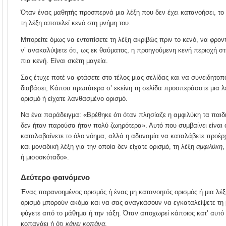
Όταν ένας μαθητής προσπερνά μια λέξη που δεν έχει κατανοήσει, το
τη λέξη αποτελεί κενό στη μνήμη του.
Μπορείτε όμως να εντοπίσετε τη λέξη ακριβώς πριν το κενό, να φροντ
ν’ ανακαλύψετε ότι, ως εκ θαύματος, η προηγούμενη κενή περιοχή στ
πια κενή. Είναι σκέτη µαγεία.
Σας έτυχε ποτέ να φτάσετε στο τέλος μιας σελίδας και να συνειδητοποι
διαβάσει; Κάπου πρωτύτερα σ’ εκείνη τη σελίδα προσπεράσατε µια λέ
ορισµό ή είχατε λανθασµένο ορισµό.
Να ένα παράδειγμα: «Βρέθηκε ότι όταν πλησίαζε η αµφιλύκη τα παιδι
δεν ήταν παρούσα ήταν πολύ ζωηρότερα». Αυτό που συμβαίνει είναι ό
καταλαβαίνετε το όλο νόημα, αλλά η αδυναμία να καταλάβετε προέρχ
και μοναδική λέξη για την οποία δεν είχατε ορισµό, τη λέξη
αμφιλύκη
,
ή μισοσκόταδο».
Δεύτερο φαινόμενο
Ένας παρανοημένος ορισμός ή ένας μη κατανοητός ορισμός ή μια λέξη
ορισμό μπορούν ακόμα και να σας αναγκάσουν να εγκαταλείψετε τη μ
φύγετε από το μάθημα ή την τάξη. Όταν αποχωρεί κάποιος κατ’ αυτό τ
κοπανάει ή ότι
κάνει κοπάνα
.