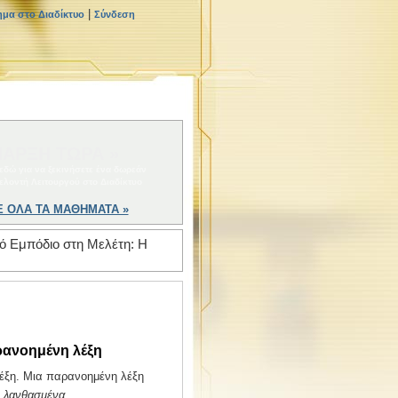
|
ημα στο Διαδίκτυο
Σύνδεση
ΑΡΞΗ ΤΩΡΑ »
 εδώ για να ξεκινήσετε ένα δωρεάν
ελοντή Λειτουργού στο Διαδίκτυο
Ε ΟΛΑ ΤΑ ΜΑΘΗΜΑΤΑ »
κό Εμπόδιο στη Μελέτη: Η
αρανοημένη λέξη
 λέξη. Μια παρανοημένη λέξη
ι
λανθασμένα.