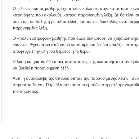
Ο τελείως κουτός μαθητής έχει απλώς κολλήσει στην κατάσταση κενο
κατανόησης που ακολουθεί κάποια παρανοημένη λέξη. ∆ε θα είναι σε 
µε το σετ επίδειξης ή µε πλαστελίνη, και τέτοιες δυσκολίες είναι σαφή
παρανοηµένη λέξη.
Ο «πολύ εύστροφος» µαθητής που όµως δεν µπορεί να χρησιµοποιήσ
καν εκεί
. Έχει πάψει από καιρό να αντιµετωπίζει (να κοιτάζει καταπ
αποφεύγει) την ύλη του θέµατος ή το θέµα.
Η λύση και για τις δύο αυτές καταστάσεις, της «λαµπρής ακατανοησία
να βρεθεί η παρανοηµένη λέξη.
Αυτή η ανακάλυψη της σπουδαιότητας της παρανοηµένης λέξης , ανο
στην εκπαίδευση. Παρ’ όλο που αυτό το εμπόδιο στη μελέτη αναφέρθηκ
πιο σημαντικό.