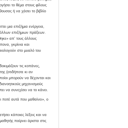
ογήσει το θέµα στους φίλους
θουσας ή να χάσει το βιβλίο
τει µια επιζήµια ενέργεια,
ι άλλων επιζήµιων πράξεων.
θηκε» απ’ τους άλλους
πονα, γκρίνια και
καιολογούν στο µυαλό του
οκιµάζουν τις κοπάνες,
ης (οτιδήποτε κι αν
οποίοι µπορούν να δέχονται και
διανοητικούς µηχανισµούς
πει να συνεχίσει να το κάνει.
 ποτέ αυτά που µαθαίνει», ο
ετήσει κάποιες λέξεις και να
μαθητής παίρνει άριστα στις