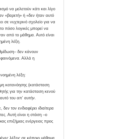
ασμό να μελετούν κάτι και λίγο
ταν «βαρετή» ή «δεν ήταν αυτό
ει σε νυχτερινό σχολείο για να
 το πόσο λογικές μπορεί να
υγαν από το μάθημα. Αυτό είναι
ημένη λέξη.
αθµίδωση– δεν κάνουν
φαινόµενα. Αλλά η
νοηµένη λέξη:
η μη κατανόησης (κατάσταση
θητής για την κατάσταση κενού
αυτό του απ’ αυτήν.
 δεν τον ενδιαφέρει ιδιαίτερα
τες. Αυτή είναι η στάση –ο
ιας επιζήµιας ενέργειας προς
ένες λέξεις σε κάποιο µάθηµα,