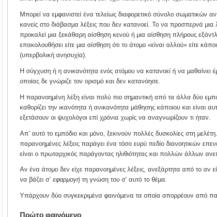
Μπορεί να εμφανιστεί ένα τελείως διαφορετικό σύνολο σωματικών α
κανείς στο διάβασμα λέξεις που δεν κατανοεί. Το να προσπερνά μια 
προκαλεί μια ξεκάθαρη αίσθηση κενού ή μια αίσθηση πλήρους εξάντ
επακολουθήσει είτε µια αίσθηση ότι το άτοµο «είναι αλλού» είτε κάπο
(υπερβολική ανησυχία).
Η σύγχυση ή η ανικανότητα ενός ατόµου να κατανοεί ή να µαθαίνει έ
οποίας δε γνώριζε τον ορισµό και δεν κατανόησε.
Η παρανοημένη λέξη είναι πολύ πιο σημαντική από τα άλλα δύο εμπ
καθορίζει την ικανότητα ή ανικανότητα μάθησης κάποιου και είναι 
εξετάσουν οι ψυχολόγοι επί χρόνια χωρίς να αναγνωρίζουν τι ήταν.
Απ’ αυτό το εµπόδιο και µόνο, ξεκινούν πολλές δυσκολίες στη µελέτη
παρανοηµένες λέξεις παράγει ένα τόσο ευρύ πεδίο διανοητικών επεν
είναι ο πρωταρχικός παράγοντας ηλιθιότητας και πολλών άλλων αν
Αν ένα άτοµο δεν είχε παρανοηµένες λέξεις, ανεξάρτητα από το αν ε
να βάζει σ’
εφαρµογή
τη γνώση του σ’ αυτό το θέμα.
Υπάρχουν δύο συγκεκριµένα φαινόµενα τα οποία απορρέουν από παρ
Πρώτο φαινόμενο