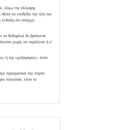
ύ, λόγω της έλλειψης
θέση να επιδείξει την ύλη του
ς ένδειξη ότι υπάρχει
ει τα δεδοµένα
δε βρίσκεται
ρόσωπο χωρίς να ταράζεται ή ν’
ς» ή της «χαζοµάρας», είναι
ίγει πραγµατικά την πόρτα
ε τελευταίο, είναι το