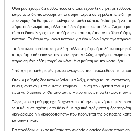
Όλοι μας έχουμε δει ανθρώπους οι οποίοι έχουν ξεκινήσει με ενθουσι
καιρό μετά διαπιστώνουμε ότι το άτομο παράτησε τη μελέτη επειδή ή
που νόμιζε ότι θα ήταν». Ξεκίνησε να μάθει κάποια δεξιότητα ή να πά
πάρει το δίπλωμά του, αλλά ποτέ δεν έφτασε ως το τέλος. Άσχετα με
είναι οι δικαιολογίες τους, το θέμα είναι ότι παράτησαν το θέμα ή έφ
κοπάνα. Το άτομο την κάνει κοπάνα για ένα κύριο λόγο: την παρανο
Τα δυο άλλα εµπόδια στη µελέτη –έλλειψη µάζας ή πολύ απότοµη β
απαραίτητα κάποιον να την κοπανήσει. Απλώς, παράγουν σωµατικά 
παρανοηµένη λέξη µπορεί να κάνει ένα µαθητή να την κοπανήσει.
Υπάρχει µια καθορισµένη σειρά ενεργειών που ακολουθούν µια παρα
Όταν ο μαθητής δεν καταλαβαίνει μια λέξη, εισέρχεται σε κατάστασ
κενού) σχετικά με τα αμέσως επόμενα. Η λύση που βρίσκει τότε ο μα
είναι να
διαφοροποιηθεί
από αυτήν – που σημαίνει να ξεχωρίσει τον ε
Τώρα, που ο µαθητής έχει διαχωριστεί απ’ την περιοχή που µελετούσε,
το τι κάνει σε σχέση µε το θέµα ή µε σχετικά πράγµατα ή δραστηριότη
διαχωρισµός ή η διαφοροποίηση– που προηγείται της διάπραξης κάπο
κάποιον ή κάτι.
Για παράδειγµα, ένας µαθητής στο σχολείο ο οποίος άφησε παρανοηµ